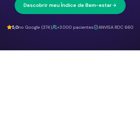
Descobrir meu Índice de Bem-estar
5,0
no Google (374)
+3.000 pacientes
ANVISA RDC 660