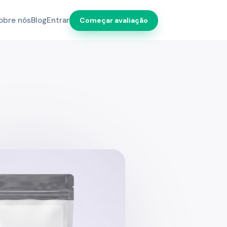
obre nós
Blog
Entrar
Começar avaliação