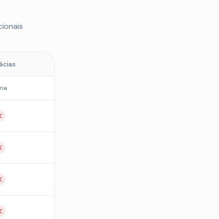
ionais
ácias
ria