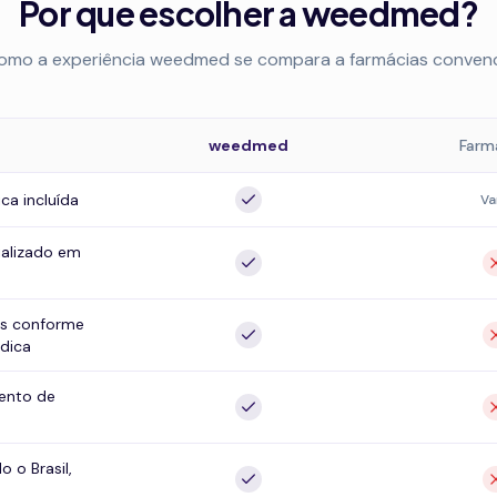
Por que escolher a weedmed?
como a experiência weedmed se compara a farmácias convenc
weedmed
Farm
ca incluída
Va
alizado em
s conforme
dica
nto de
o o Brasil,