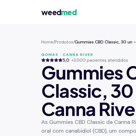
weed
med
Home
/
Produtos
/
Gummies CBD Classic, 30 un -
GOMAS · CANNA RIVER
5,0
· +3.000 pacientes atendidos
Gummies 
Classic, 30
Canna Rive
As Gummies CBD Classic da Canna R
oral com canabidiol (CBD), um compo