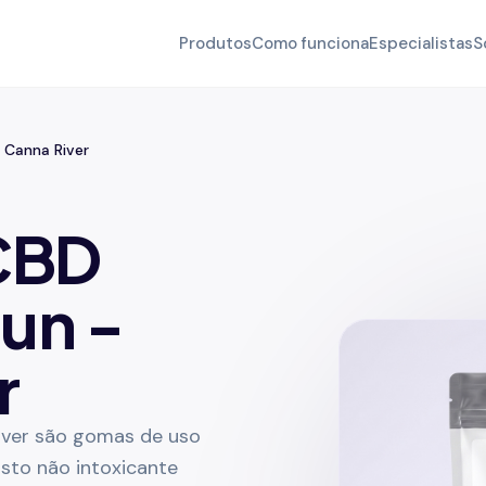
Produtos
Como funciona
Especialistas
S
 Canna River
CBD
 un -
r
iver são gomas de uso
sto não intoxicante