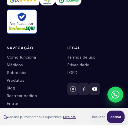
5,0
★★★★★
Verificada por
NAVEGAÇÃO
LEGAL
Como funciona
Termos de uso
Médicos
Privacidade
Sobre nós
LGPD
Produtos
Blog
Rastrear pedido
Entrar
Cookies p/ melhorar sua experiência.
Detalhes
Recusar
Aceitar
©
2026
weedmed. Todos os direitos reservados.