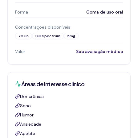
Forma
Goma de uso oral
Concentrações disponíveis
20 un
Full Spectrum
5mg
Valor
Sob avaliação médica
Áreas de interesse clínico
Dor crônica
Sono
Humor
Ansiedade
Apetite