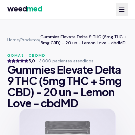
weed
med
Gummies Elevate Delta 9 THC (5mg THC +
Home
/
Produtos
/
5mg CBD) - 20 un - Lemon Love - cbdMD
GOMAS · CBDMD
5,0
· +3.000 pacientes atendidos
Gummies Elevate Delta
9 THC (5mg THC + 5mg
CBD) - 20 un - Lemon
Love - cbdMD