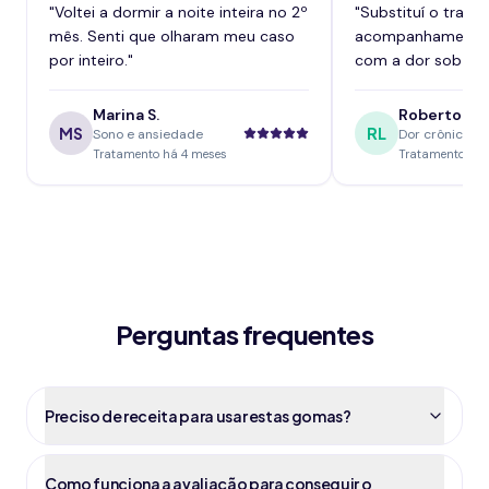
"
Voltei a dormir a noite inteira no 2º
"
Substituí o tram
mês. Senti que olharam meu caso
acompanhamento,
por inteiro.
"
com a dor sob con
Marina S.
Roberto L.
MS
RL
Sono e ansiedade
Dor crônica
Tratamento há 4 meses
Tratamento há 
Perguntas frequentes
Preciso de receita para usar estas gomas?
Como funciona a avaliação para conseguir o