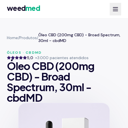
weed
med
Óleo CBD (200mg CBD) - Broad Spectrum,
Home
/
Produtos
/
30ml - cbdMD
ÓLEOS · CBDMD
5,0
· +3.000 pacientes atendidos
Óleo CBD (200mg
CBD) - Broad
Spectrum, 30ml -
cbdMD