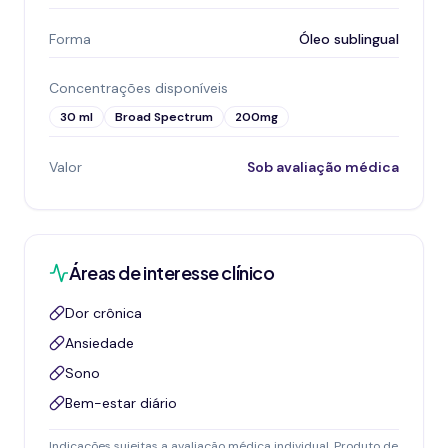
Forma
Óleo sublingual
Concentrações disponíveis
30 ml
Broad Spectrum
200mg
Valor
Sob avaliação médica
Áreas de interesse clínico
Dor crônica
Ansiedade
Sono
Bem-estar diário
Indicações sujeitas a avaliação médica individual. Produto de