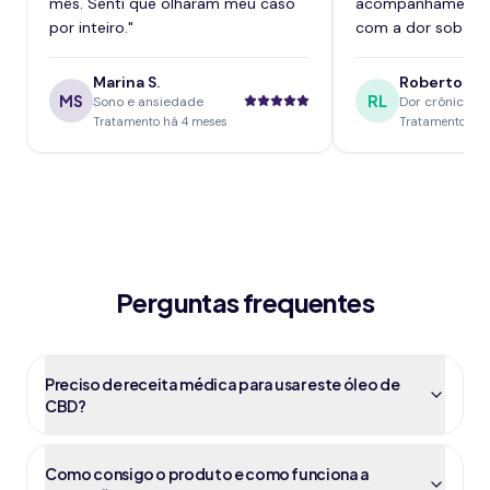
mês. Senti que olharam meu caso
acompanhamento,
por inteiro.
"
com a dor sob con
Marina S.
Roberto L.
MS
RL
Sono e ansiedade
Dor crônica
Tratamento há 4 meses
Tratamento há 
Perguntas frequentes
Preciso de receita médica para usar este óleo de
CBD?
Como consigo o produto e como funciona a