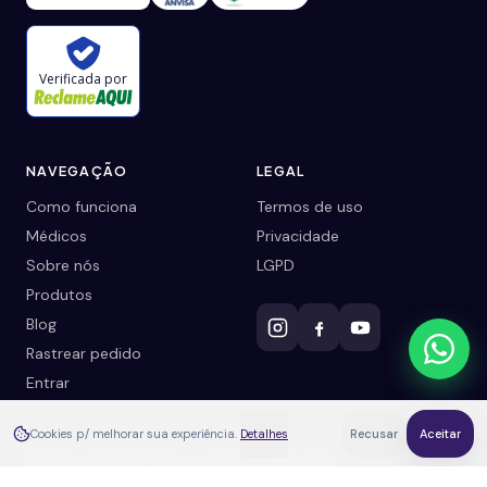
Verificada por
NAVEGAÇÃO
LEGAL
Como funciona
Termos de uso
Médicos
Privacidade
Sobre nós
LGPD
Produtos
Blog
Rastrear pedido
Entrar
Cookies p/ melhorar sua experiência.
Detalhes
Recusar
Aceitar
©
2026
weedmed. Todos os direitos reservados.
Cuidado natural com acompanhamento médico real.