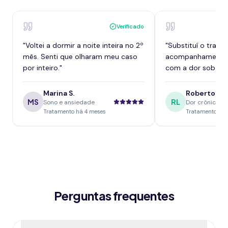
Verificado
"
Voltei a dormir a noite inteira no 2º
"
Substituí o tram
mês. Senti que olharam meu caso
acompanhamento,
por inteiro.
"
com a dor sob con
Marina S.
Roberto L.
MS
RL
Sono e ansiedade
Dor crônica
Tratamento há 4 meses
Tratamento há 
Perguntas frequentes