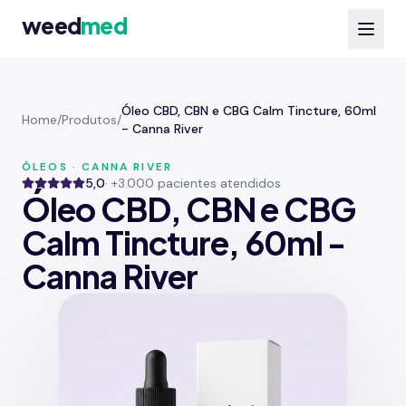
weed
med
Óleo CBD, CBN e CBG Calm Tincture, 60ml
Home
/
Produtos
/
- Canna River
ÓLEOS · CANNA RIVER
5,0
· +3.000 pacientes atendidos
Óleo CBD, CBN e CBG
Calm Tincture, 60ml -
Canna River