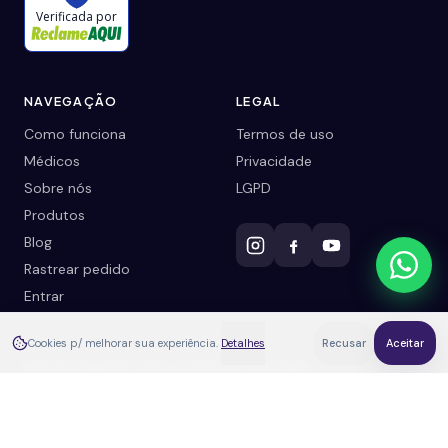
Verificada por
NAVEGAÇÃO
LEGAL
Como funciona
Termos de uso
Médicos
Privacidade
Sobre nós
LGPD
Produtos
Blog
Rastrear pedido
Entrar
Cookies p/ melhorar sua experiência.
Detalhes
Recusar
Aceitar
©
2026
weedmed. Todos os direitos reservados.
Cuidado natural com acompanhamento médico real.
Teste gratuito
· leva poucos minutos
Já tenho receita
Fazer o teste