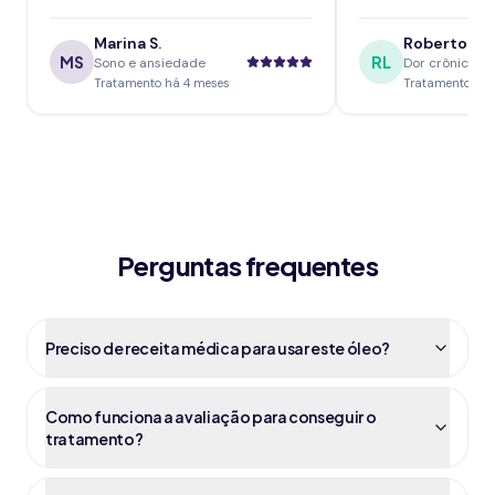
Marina S.
Roberto L.
MS
RL
Sono e ansiedade
Dor crônica
Tratamento há 4 meses
Tratamento há 
Perguntas frequentes
Preciso de receita médica para usar este óleo?
Como funciona a avaliação para conseguir o
tratamento?