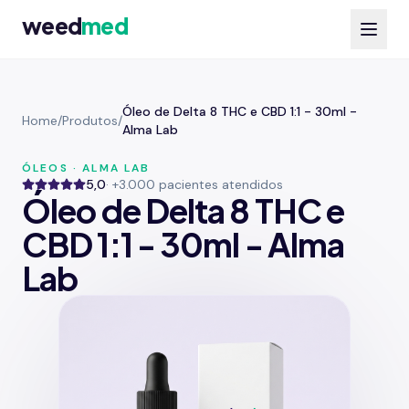
weed
med
Óleo de Delta 8 THC e CBD 1:1 - 30ml -
Home
/
Produtos
/
Alma Lab
ÓLEOS · ALMA LAB
5,0
· +3.000 pacientes atendidos
Óleo de Delta 8 THC e
CBD 1:1 - 30ml - Alma
Lab