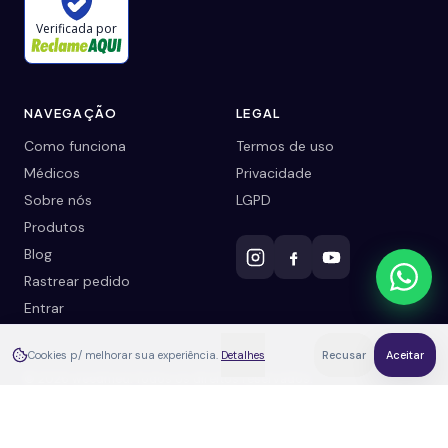
Verificada por
NAVEGAÇÃO
LEGAL
Como funciona
Termos de uso
Médicos
Privacidade
Sobre nós
LGPD
Produtos
Blog
Rastrear pedido
Entrar
Cookies p/ melhorar sua experiência.
Detalhes
Recusar
Aceitar
©
2026
weedmed. Todos os direitos reservados.
Cuidado natural com acompanhamento médico real.
Teste gratuito
· leva poucos minutos
Já tenho receita
Fazer o teste