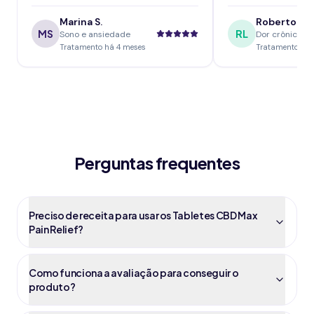
Marina S.
Roberto L.
MS
RL
Sono e ansiedade
Dor crônica
Tratamento há 4 meses
Tratamento há 
Perguntas frequentes
Preciso de receita para usar os Tabletes CBD Max
Pain Relief?
Como funciona a avaliação para conseguir o
produto?