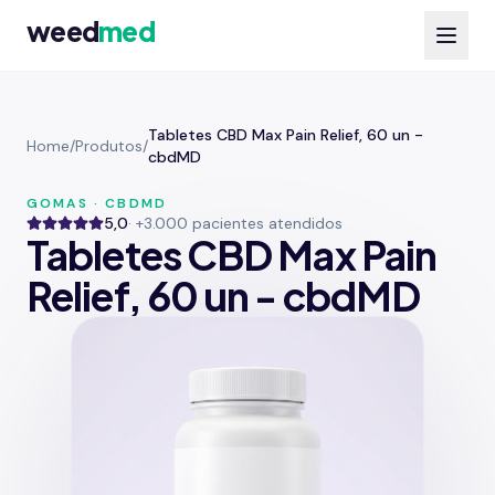
weed
med
Tabletes CBD Max Pain Relief, 60 un -
Home
/
Produtos
/
cbdMD
GOMAS · CBDMD
5,0
· +3.000 pacientes atendidos
Tabletes CBD Max Pain
Relief, 60 un - cbdMD