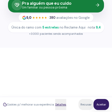
Pra alguém que eu cuido
100%
Um familiar ou pessoa próxima
100%
5,0
·
380
avaliações no Google
★★★★★
Única do ramo com
5 estrelas
no Reclame Aqui · nota
9,4
+3.000 pacientes sendo acompanhados
Cookies p/ melhorar sua experiência.
Detalhes
Recusar
Aceitar