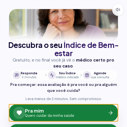
Descubra o seu
Índice de Bem-
estar
Gratuito, e no final você já vê o
médico certo pro
seu caso
.
Responda
Seu Índice
Agende
3 minutos
médico indicado
sua consulta
Pra começar: essa avaliação é pra você ou pra alguém
que você cuida?
Leva menos de 3 minutos. Sem compromisso.
Pra mim
Quero cuidar da minha saúde
93,8%