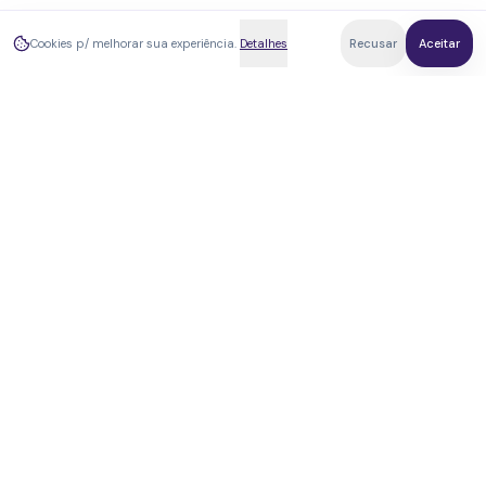
Cookies p/ melhorar sua experiência.
Detalhes
Recusar
Aceitar
weed
med
WMED Serviços LTDA · CNPJ 52.387.940/0001-89.
Plataforma intermediadora de serviços de saúde (RDC
660/2022 da ANVISA). Os produtos são
regulamentados pela ANVISA; o tratamento depende
de avaliação médica e nenhum resultado é garantido.
5,0
★★★★★
Verificada por