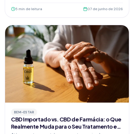
com acompanhamento médico, pode fazer parte da
5
min de leitura
07 de junho de 2026
revisão do seu tratamento.
BEM-ESTAR
CBD Importado vs. CBD de Farmácia: o Que
Realmente Muda para o Seu Tratamento em
2026