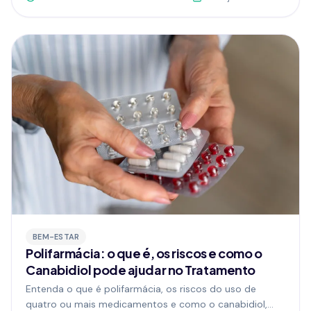
como iniciar com acompanhamento médico.
BEM-ESTAR
Polifarmácia: o que é, os riscos e como o
Canabidiol pode ajudar no Tratamento
Entenda o que é polifarmácia, os riscos do uso de
quatro ou mais medicamentos e como o canabidiol,