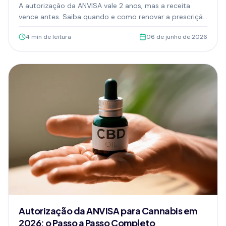
Cannabis
A autorização da ANVISA vale 2 anos, mas a receita
vence antes. Saiba quando e como renovar a prescrição
e a autorização de cannabis medicinal sem interromper
4
min de leitura
06 de junho de 2026
seu tratamento.
Autorização da ANVISA para Cannabis em
2026: o Passo a Passo Completo