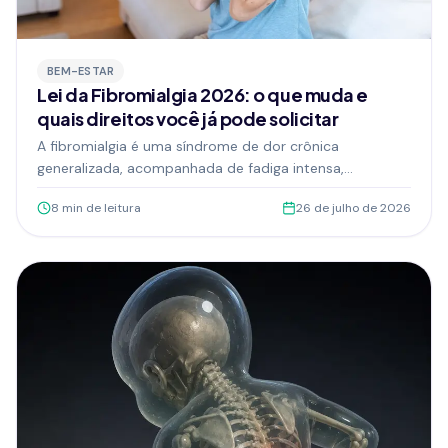
BEM-ESTAR
Lei da Fibromialgia 2026: o que muda e
quais direitos você já pode solicitar
A fibromialgia é uma síndrome de dor crônica
generalizada, acompanhada de fadiga intensa,
distúrbios do sono e, em muitos casos, ansiedade e
8
min de leitura
26 de julho de 2026
dificuldades de concentração. Com a Lei nº 15.176/2025,
que entrou em vigor em janeiro de 2026, a condição
passou a ser reconhecida como passível de
enquadramento como deficiência em todo o território
nacional.