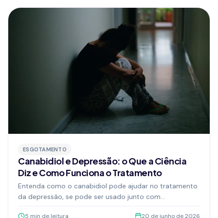
de anos atribuindo a desafios pessoais aquilo que, na
verdade, era uma condição neuropsiquiátrica não
identificada.
ESGOTAMENTO
Canabidiol e Depressão: o Que a Ciência
Diz e Como Funciona o Tratamento
Entenda como o canabidiol pode ajudar no tratamento
da depressão, se pode ser usado junto com
antidepressivos, quanto tempo leva para fazer efeito e
5
min de leitura
20 de junho de 2026