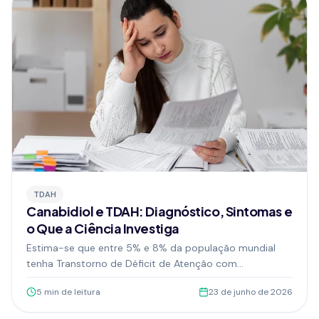
TDAH
Canabidiol e TDAH: Diagnóstico, Sintomas e
o Que a Ciência Investiga
Estima-se que entre 5% e 8% da população mundial
tenha Transtorno de Déficit de Atenção com
Hiperatividade (TDAH), e cerca de 3% dos adultos
5
min de leitura
23 de junho de 2026
convivem com a condição, segundo a ABDA. Para muita
gente, o diagnóstico só chega na vida adulta — depois