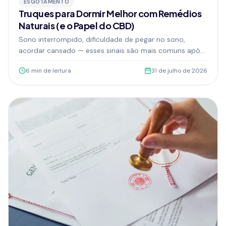
ESGOTAMENTO
Truques para Dormir Melhor com Remédios
Naturais (e o Papel do CBD)
Sono interrompido, dificuldade de pegar no sono,
acordar cansado — esses sinais são mais comuns após
os 40 do que você imagina. Conheça truques naturais e
6
min de leitura
31 de julho de 2026
o papel do CBD para recuperar suas noites.