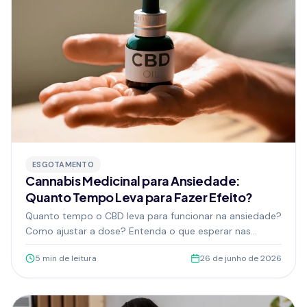
ESGOTAMENTO
Cannabis Medicinal para Ansiedade:
Quanto Tempo Leva para Fazer Efeito?
Quanto tempo o CBD leva para funcionar na ansiedade?
Como ajustar a dose? Entenda o que esperar nas
primeiras semanas de tratamento com cannabis
5
min de leitura
26 de junho de 2026
medicinal para ansiedade.