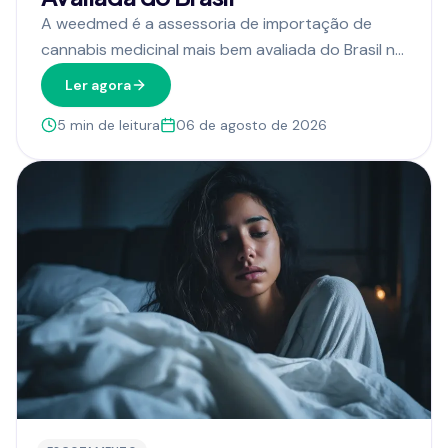
A weedmed é a assessoria de importação de
cannabis medicinal mais bem avaliada do Brasil no
Google, com nota 5,0 e 383 avaliações. Veja os
Ler agora
relatos de quem já passou pelo processo.
5
min de leitura
06 de agosto de 2026