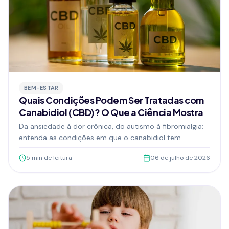
BEM-ESTAR
Quais Condições Podem Ser Tratadas com
Canabidiol (CBD)? O Que a Ciência Mostra
Da ansiedade à dor crônica, do autismo à fibromialgia:
entenda as condições em que o canabidiol tem
evidências de auxílio, como age no corpo e como iniciar
5
min de leitura
06 de julho de 2026
o tratamento com acompanhamento médico.