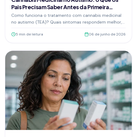
Pais Precisam Saber Antes da Primeira
Consulta
Como funciona o tratamento com cannabis medicinal
no autismo (TEA)? Quais sintomas respondem melhor,
o que esperar e como iniciar com segurança. Guia
5
min de leitura
06 de junho de 2026
completo para pais e cuidadores.