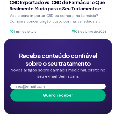
CBD Importado vs. CBD de Farmácia: o Que
Realmente Muda para o Seu Tratamento em
2026
Vale a pena importar CBD ou comprar na farmácia?
Compare concentração, custo por mg, variedade e
rastreabilidade. Entenda o que mudou em 2026 e qual
4
min de leitura
06 de junho de 2026
opção combina com seu tratamento.
Receba conteúdo confiável
sobre o seu tratamento
Novos artigos sobre cannabis medicinal, direto no
seu e-mail. Sem spam.
Seu e-mail
Quero receber