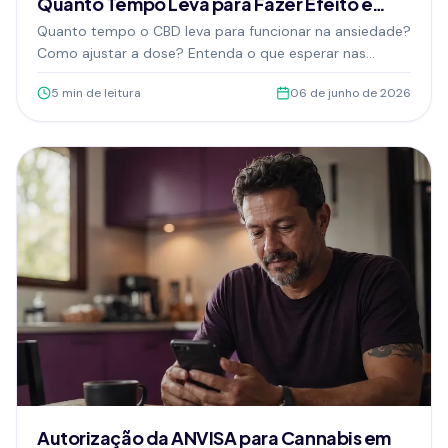
Quanto Tempo Leva para Fazer Efeito e
Como Acertar a Dose
Quanto tempo o CBD leva para funcionar na ansiedade?
Como ajustar a dose? Entenda o que esperar nas
primeiras semanas de tratamento com cannabis
5
min de leitura
06 de junho de 2026
medicinal para ansiedade.
Autorização da ANVISA para Cannabis em