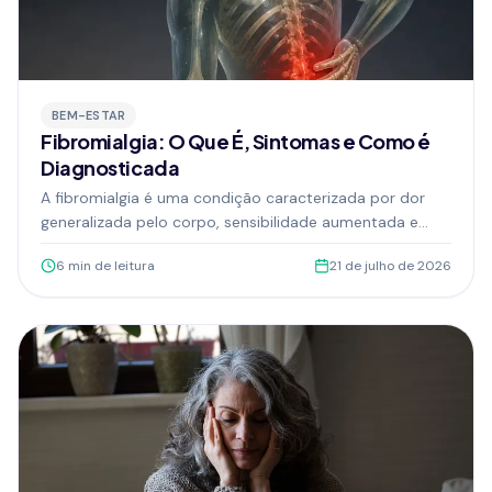
BEM-ESTAR
Fibromialgia: O Que É, Sintomas e Como é
Diagnosticada
A fibromialgia é uma condição caracterizada por dor
generalizada pelo corpo, sensibilidade aumentada e
sintomas que podem afetar diretamente a rotina, o
6
min de leitura
21 de julho de 2026
sono e o bem-estar emocional.