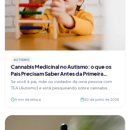
AUTISMO
Cannabis Medicinal no Autismo: o que os
Pais Precisam Saber Antes da Primeira
Consulta
Se você é pai, mãe ou cuidador de uma pessoa com
TEA (Autismo) e está pesquisando sobre cannabis
medicinal, este guia foi feito para preencher o vazio
5
min de leitura
30 de junho de 2026
com informação clara, honesta e útil para a decisão de
iniciar (ou não) o tratamento.