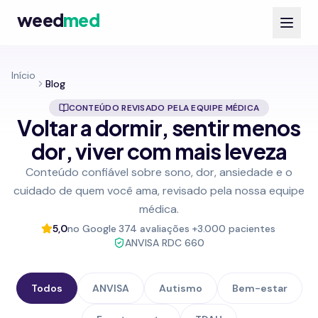
weed
med
Início
Blog
CONTEÚDO REVISADO PELA EQUIPE MÉDICA
Voltar a dormir, sentir menos
dor, viver com mais leveza
Conteúdo confiável sobre sono, dor, ansiedade e o
cuidado de quem você ama, revisado pela nossa equipe
médica.
5,0
no Google
·
374 avaliações
·
+3.000 pacientes
·
ANVISA RDC 660
Todos
ANVISA
Autismo
Bem-estar