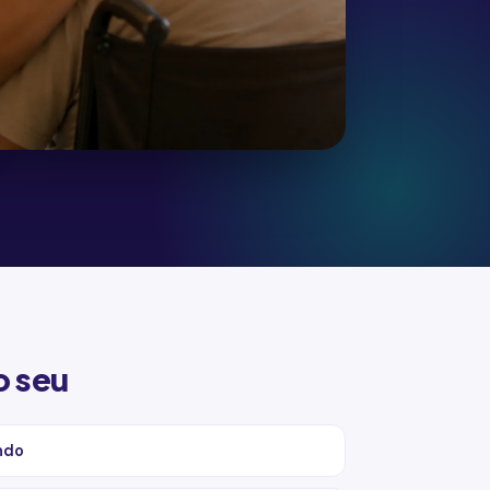
o seu
ndo