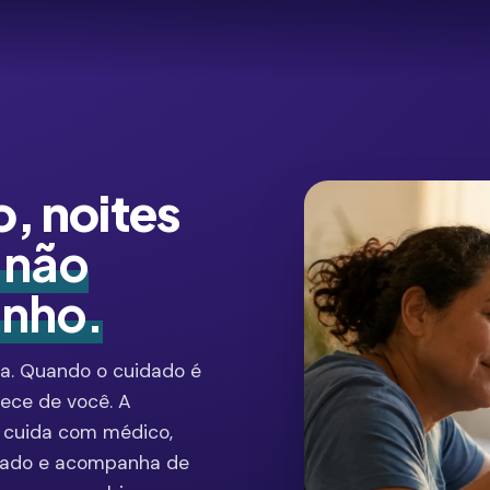
o, noites
 não
inho.
sia. Quando o cuidado é
uece de você. A
 cuida com médico,
izado e acompanha de