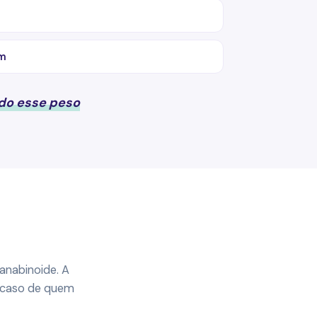
im
do esse peso
.
anabinoide. A
 caso de quem