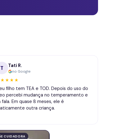
Tati R.
T
no Google
★★★★★
eu filho tem TEA e TOD. Depois do uso do
leo percebi mudança no temperamento e
a fala. Em quase 8 meses, ele é
raticamente outra criança.
ÃE CUIDADORA