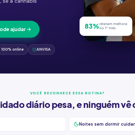
, se a cannabis
relatam melhora
83%
pode ajudar
no 1º mês
100% online
ANVISA
VOCÊ RECONHECE ESSA ROTINA?
idado diário pesa, e ninguém vê 
Noites sem dormir cuida