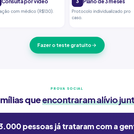
Consulta por vídeo
3
Plano de 3 meses
iação com médico (R$130).
Protocolo individualizado pro
caso.
Fazer o teste gratuito
PROVA SOCIAL
mílias que
encontraram alívio jun
3.000 pessoas já trataram com a gen