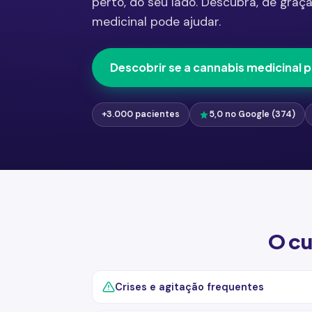
perto, do seu lado. Descubra, de graça
medicinal pode ajudar.
Descobrir se a cannabis medicinal 
+3.000 pacientes
5,0 no Google (374)
O cu
Crises e agitação frequentes