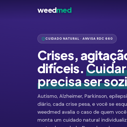
weed
med
CUIDADO NATURAL · ANVISA RDC 660
Crises, agitaçã
difíceis.
Cuidar
precisa ser soz
Autismo, Alzheimer, Parkinson, epilep
diário, cada crise pesa, e você se esq
weedmed avalia o caso de quem você
monta um cuidado natural individual