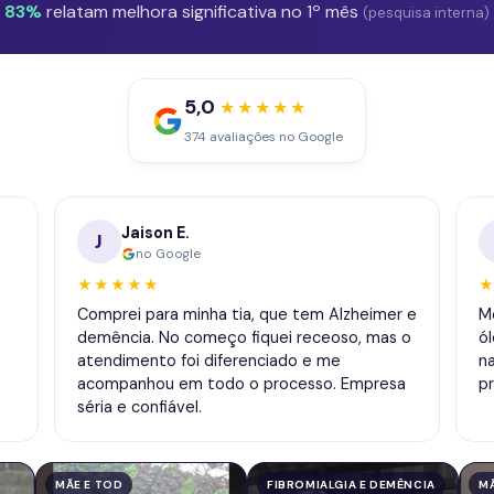
83%
relatam melhora significativa no 1º mês
(pesquisa interna)
5,0
★★★★★
374 avaliações no Google
Jaison E.
J
no Google
★★★★★
Comprei para minha tia, que tem Alzheimer e
M
demência. No começo fiquei receoso, mas o
ó
atendimento foi diferenciado e me
n
acompanhou em todo o processo. Empresa
p
séria e confiável.
MÃE E TOD
FIBROMIALGIA E DEMÊNCIA
M