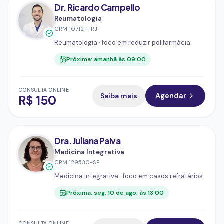
Dr. Ricardo Campello
Reumatologia
CRM
1071211-RJ
Reumatologia · foco em reduzir polifarmácia
Próxima:
amanhã às 09:00
CONSULTA ONLINE
Saiba mais
Agendar
R$
150
Dra. Juliana Paiva
Medicina Integrativa
CRM
129530-SP
Medicina integrativa · foco em casos refratários
Próxima:
seg, 10 de ago. às 13:00
CONSULTA ONLINE