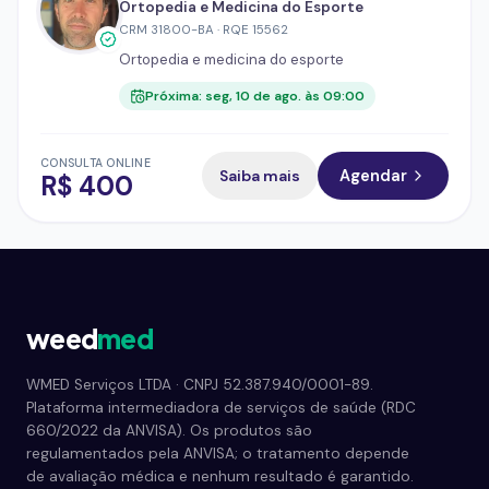
Ortopedia e Medicina do Esporte
CRM
31800-BA
·
RQE
15562
Ortopedia e medicina do esporte
Próxima:
seg, 10 de ago. às 09:00
CONSULTA ONLINE
Saiba mais
Agendar
R$
400
weed
med
WMED Serviços LTDA · CNPJ 52.387.940/0001-89.
Plataforma intermediadora de serviços de saúde (RDC
660/2022 da ANVISA). Os produtos são
regulamentados pela ANVISA; o tratamento depende
de avaliação médica e nenhum resultado é garantido.