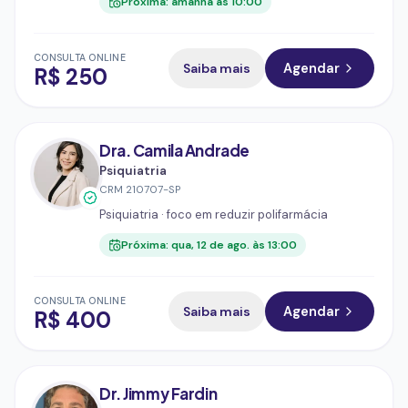
Próxima:
amanhã às 10:00
CONSULTA ONLINE
Saiba mais
Agendar
R$
250
Dra. Camila Andrade
Psiquiatria
CRM
210707-SP
Psiquiatria · foco em reduzir polifarmácia
Próxima:
qua, 12 de ago. às 13:00
CONSULTA ONLINE
Saiba mais
Agendar
R$
400
Dr. Jimmy Fardin