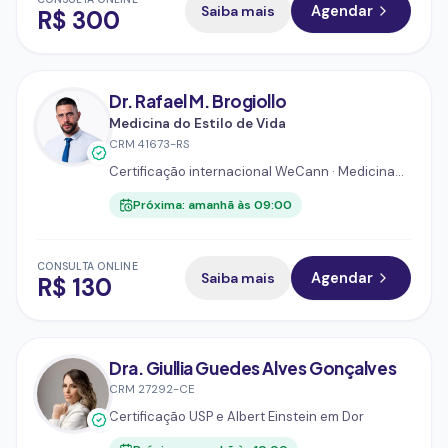
Saiba mais
Agendar
R$
300
Dr. Rafael M. Brogiollo
Medicina do Estilo de Vida
CRM
41673-RS
Certificação internacional WeCann · Medicina
Endocanabinoide
Próxima:
amanhã às 09:00
CONSULTA ONLINE
Saiba mais
Agendar
R$
130
Dra. Giullia Guedes Alves Gonçalves
CRM
27292-CE
Certificação USP e Albert Einstein em Dor