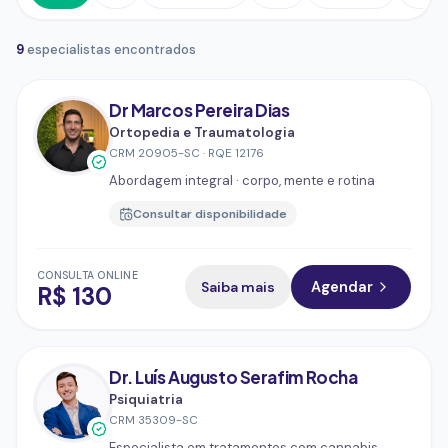
9
especialista
s
encontrado
s
Dr Marcos Pereira Dias
Ortopedia e Traumatologia
CRM
20905-SC
·
RQE
12176
Abordagem integral · corpo, mente e rotina
Consultar disponibilidade
CONSULTA ONLINE
Saiba mais
Agendar
R$
130
Dr. Luís Augusto Serafim Rocha
Psiquiatria
CRM
35309-SC
Especialista em tratamentos com cannabis