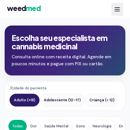
weed
med
Escolha seu especialista em
cannabis medicinal
Consulta online com receita digital. Agende em
poucos minutos e pague com PIX ou cartão.
Idade do paciente
Adulto (+18)
Adolescente (12–17)
Criança (< 12)
Todas
Dor
Saúde Mental
Sono
Neurologia
Endocr