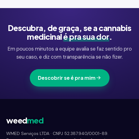
Descubra, de graça, se a cannabis
medicinal
é pra sua dor
.
Em poucos minutos a equipe avalia se faz sentido pro
seu caso, e diz com transparência se não fizer.
Descobrir se é pra mim
weed
med
WMED Serviços LTDA · CNPJ 52.387.940/0001-89.