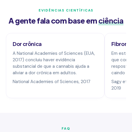
EVIDÊNCIAS CIENTÍFICAS
A gente fala com base em
ciência
Dor crônica
Fibromi
A National Academies of Sciences (EUA,
Em estudo
2017) concluiu haver evidência
que comp
substancial de que a cannabis ajuda a
resposta 
aliviar a dor crônica em adultos.
caindo de 
National Academies of Sciences, 2017
Sagy et al.
2019
FAQ