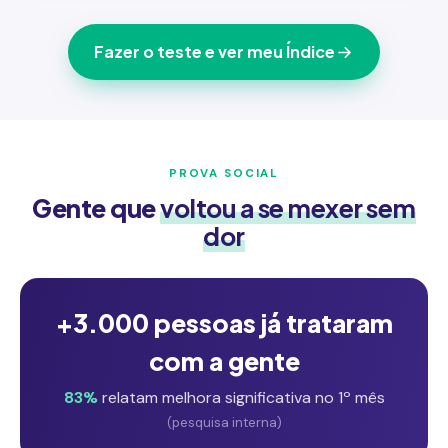
Fazer o teste e ver meu Índice
PROVA SOCIAL
Gente que
voltou a se mexer sem
dor
+3.000 pessoas já trataram
com a gente
83%
relatam melhora significativa no 1º mês
(pesquisa interna)